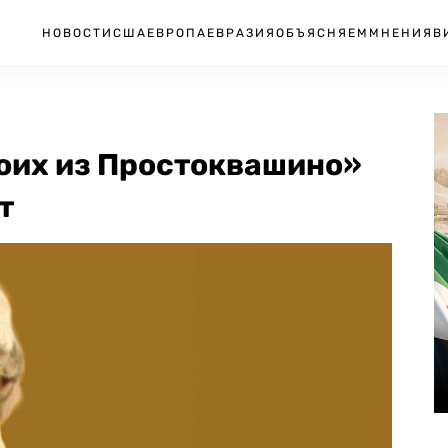
НОВОСТИ
США
ЕВРОПА
ЕВРАЗИЯ
ОБЪЯСНЯЕМ
МНЕНИЯ
В
роих из Простоквашино»
т