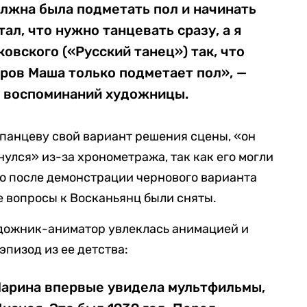
лжна была подметать пол и начинать
ал, что нужно танцевать сразу, а я
овского («Русский танец») так, что
ров Маша только подметает пол», —
з воспоминаний художницы.
епанцеву свой вариант решения сцены, «он
улся» из-за хронометража, так как его могли
о после демонстрации чернового варианта
е вопросы к Восканьянц были сняты.
художник-аниматор увлеклась анимацией и
эпизод из ее детства:
Марина впервые увидела мультфильмы,