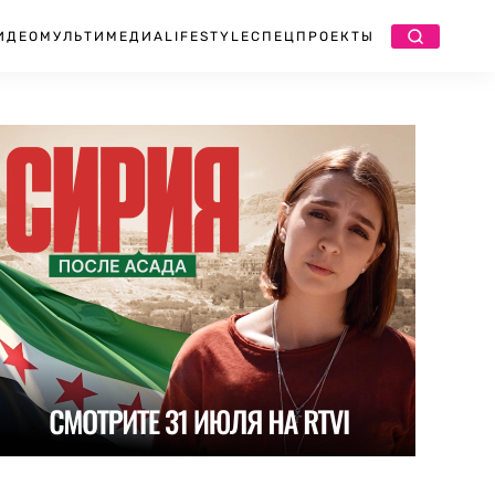
ИДЕО
МУЛЬТИМЕДИА
LIFESTYLE
СПЕЦПРОЕКТЫ