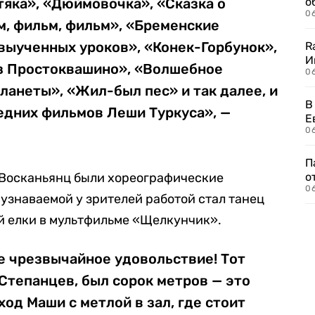
тяка», «Дюймовочка», «Сказка о
о
06
м, фильм, фильм», «Бременские
выученных уроков», «Конек-Горбунок»,
R
И
из Простоквашино», «Волшебное
0
планеты», «Жил-был пес» и так далее, и
В
ледних фильмов Леши Туркуса», —
Е
06
П
 Восканьянц были хореографические
о
06
 узнаваемой у зрителей работой стал танец
й елки в мультфильме «Щелкунчик».
е чрезвычайное удовольствие! Тот
 Степанцев, был сорок метров — это
од Маши с метлой в зал, где стоит