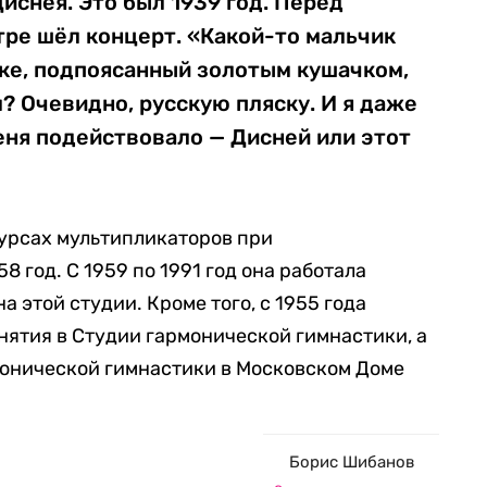
иснея. Это был 1939 год. Перед
тре шёл концерт. «Какой-то мальчик
шке, подпоясанный золотым кушачком,
л? Очевидно, русскую пляску. И я даже
меня подействовало — Дисней или этот
урсах мультипликаторов при
8 год. С 1959 по 1991 год она работала
 этой студии. Кроме того, с 1955 года
ятия в Студии гармонической гимнастики, а
рмонической гимнастики в Московском Доме
Борис Шибанов