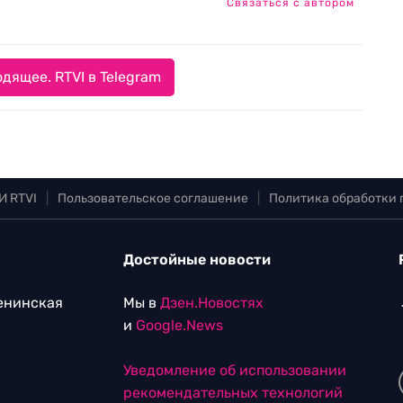
Связаться с автором
дящее. RTVI в Telegram
И RTVI
|
Пользовательское соглашение
|
Политика обработки
Достойные новости
Ленинская
Мы в
Дзен.Новостях
и
Google.News
Уведомление об использовании
рекомендательных технологий