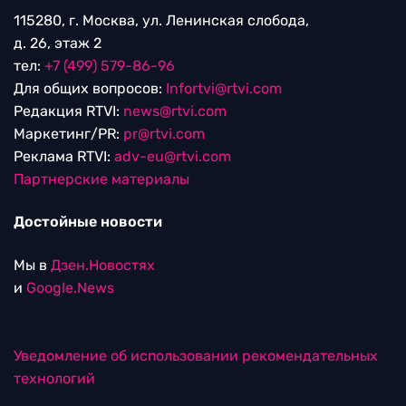
115280, г. Москва, ул. Ленинская слобода,
д. 26, этаж 2
тел:
+7 (499) 579-86-96
Для общих вопросов:
Infortvi@rtvi.com
Редакция RTVI:
news@rtvi.com
Маркетинг/PR:
pr@rtvi.com
Реклама RTVI:
adv-eu@rtvi.com
Партнерские материалы
Достойные новости
Мы в
Дзен.Новостях
и
Google.News
Уведомление об использовании рекомендательных
технологий