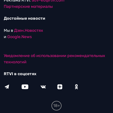
Реклама RTVI:
adv-eu@rtvi.com
Партнерские материалы
Достойные новости
Мы в
Дзен.Новостях
и
Google.News
Уведомление об использовании рекомендательных
технологий
RTVI в соцсетях
18+