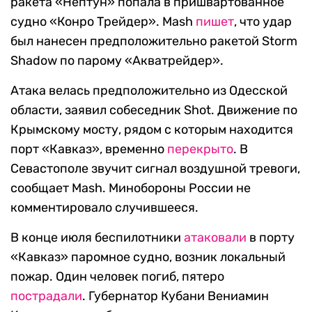
ракета «Нептун» попала в пришвартованное
судно «Конро Трейдер». Mash
пишет
, что удар
был нанесен предположительно ракетой Storm
Shadow по парому «Акватрейдер».
Атака велась предположительно из Одесской
области, заявил собеседник Shot. Движение по
Крымскому мосту, рядом с которым находится
порт «Кавказ», временно
перекрыто
. В
Севастополе звучит сигнал воздушной тревоги,
сообщает Mash. Минобороны России не
комментировало случившееся.
В конце июля беспилотники
атаковали
в порту
«Кавказ» паромное судно, возник локальный
пожар. Один человек погиб, пятеро
пострадали
. Губернатор Кубани Вениамин