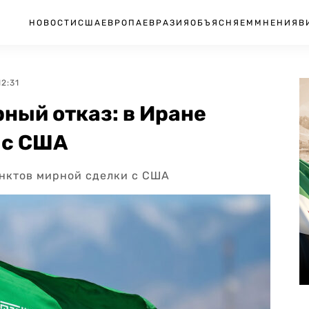
НОВОСТИ
США
ЕВРОПА
ЕВРАЗИЯ
ОБЪЯСНЯЕМ
МНЕНИЯ
В
12:31
рный отказ: в Иране
 с США
унктов мирной сделки с США