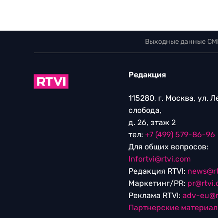
Выходные данные СМ
Редакция
115280, г. Москва, ул. 
слобода,
д. 26, этаж 2
тел:
+7 (499) 579-86-96
Для общих вопросов:
Infortvi@rtvi.com
Редакция RTVI:
news@rt
Маркетинг/PR:
pr@rtvi
Реклама RTVI:
adv-eu@r
Партнерские материа