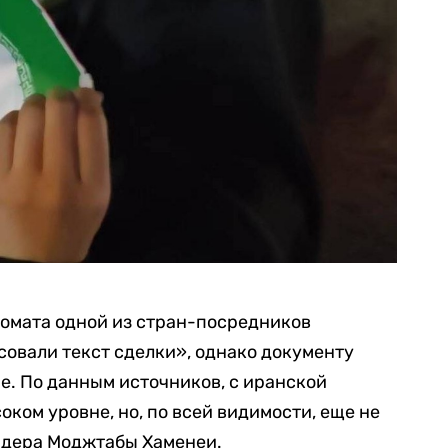
ломата одной из стран-посредников
совали текст сделки», однако документу
е. По данным источников, с иранской
ком уровне, но, по всей видимости, еще не
идера Моджтабы Хаменеи.