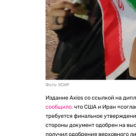
Фото: КСИР
Издание Axios со ссылкой на дип
сообщило,
что США и Иран «согла
требуется финальное утверждени
стороны документ одобрен на высо
получил одобрения верховного л