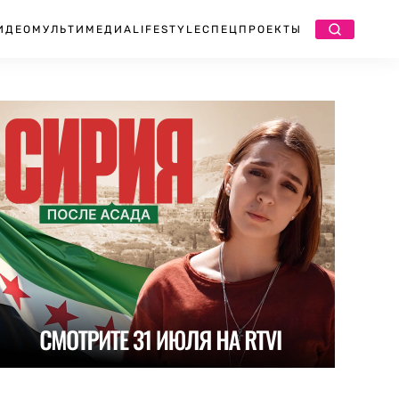
ИДЕО
МУЛЬТИМЕДИА
LIFESTYLE
СПЕЦПРОЕКТЫ