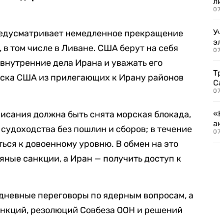
л
07
У
редусматривает немедленное прекращение
э
 в том числе в Ливане. США берут на себя
07
 внутренние дела Ирана и уважать его
Т
йска США из прилегающих к Ирану районов
С
07
писания должна быть снята морская блокада,
«
а
судоходства без пошлин и сборов; в течение
07
ься к довоенному уровню. В обмен на это
ные санкции, а Иран — получить доступ к
дневные переговоры по ядерным вопросам, а
анкций, резолюций Совбеза ООН и решений