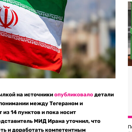
ылкой на источники
опубликовало
детали
понимании между Тегераном и
из 14 пунктов и пока носит
едставитель МИД Ирана уточнил, что
П
еть и доработать компетентным