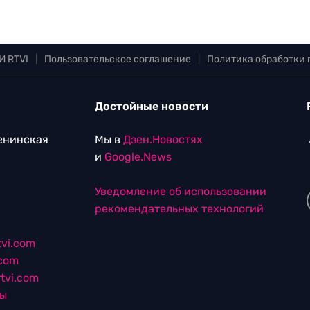
И RTVI
|
Пользовательское соглашение
|
Политика обработки
Достойные новости
Ленинская
Мы в
Дзен.Новостях
и
Google.News
Уведомление об использовании
рекомендательных технологий
vi.com
.com
tvi.com
лы