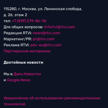
115280, г. Москва, ул. Ленинская слобода,
д. 26, этаж 2
тел:
+7 (499) 579-86-96
Для общих вопросов:
Infortvi@rtvi.com
Редакция RTVI:
news@rtvi.com
Маркетинг/PR:
pr@rtvi.com
Реклама RTVI:
adv-eu@rtvi.com
Партнерские материалы
Достойные новости
Мы в
Дзен.Новостях
и
Google.News
Уведомление об использовании рекомендательных
технологий