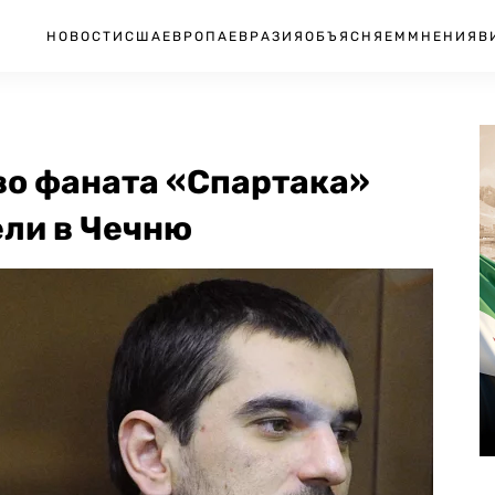
НОВОСТИ
США
ЕВРОПА
ЕВРАЗИЯ
ОБЪЯСНЯЕМ
МНЕНИЯ
В
во фаната «Спартака»
ели в Чечню