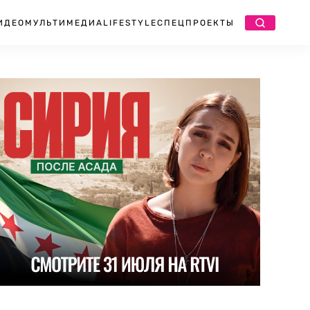
ИДЕО
МУЛЬТИМЕДИА
LIFESTYLE
СПЕЦПРОЕКТЫ