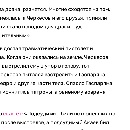
а драка, разнятся. Многие сходятся на том,
еялась, а Черкесов и его друзья, приняли
 ни стало поводом для драки, суд
ачительным».
в достал травматический пистолет и
а. Когда они оказались на земле, Черкесов
выстрелил ему в упор в голову, тот
Черкесов пытался застрелить и Гаспаряна,
едро и другие части тела. Спасло Гаспаряна
ва кончились патроны, а раненому вовремя
о
скажет
: «Подсудимые били потерпевших по
е после выстрелов, а подсудимый Акаев бил