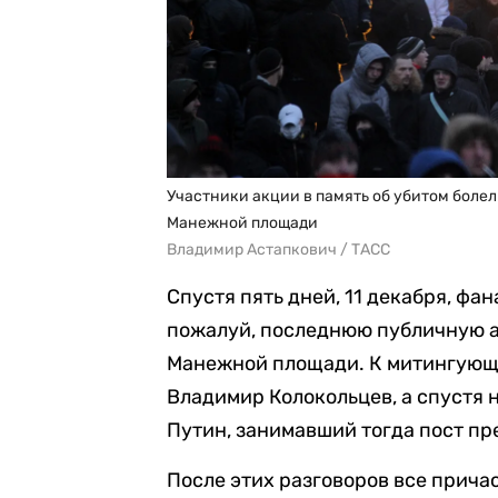
Участники акции в память об убитом боле
Манежной площади
Владимир Астапкович / ТАСС
Спустя пять дней, 11 декабря, фа
пожалуй, последнюю публичную а
Манежной площади. К митингующи
Владимир Колокольцев, а спустя 
Путин, занимавший тогда пост п
После этих разговоров все прича