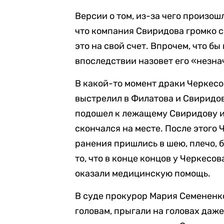
Версии о том, из-за чего произошл
что компания Свиридова громко см
это на свой счет. Впрочем, что бы
впоследствии назовет его «незн
В какой-то момент драки Черкесо
выстрелил в Филатова и Свиридов
подошел к лежащему Свиридову и 
скончался на месте. После этого 
ранения пришлись в шею, плечо, б
то, что в конце концов у Черкесо
оказали медицинскую помощь.
В суде прокурор Мария Семененк
головам, прыгали на головах даж