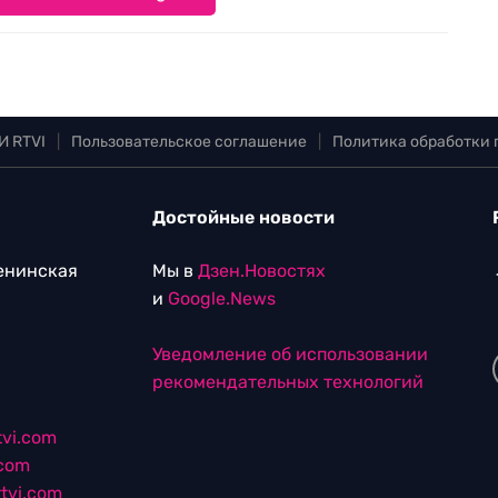
И RTVI
|
Пользовательское соглашение
|
Политика обработки
Достойные новости
Ленинская
Мы в
Дзен.Новостях
и
Google.News
Уведомление об использовании
рекомендательных технологий
vi.com
.com
tvi.com