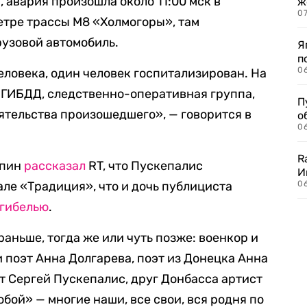
 авария произошла около 11:00 мск в
ж
0
етре трассы М8 «Холмогоры», там
рузовой автомобиль.
Я
п
0
еловека, один человек госпитализирован. На
 ГИБДД, следственно-оперативная группа,
П
ятельства произошедшего», — говорится в
о
06
R
епин
рассказал
RT, что Пускепалис
И
але «Традиция», что и дочь публициста
0
гибелью
.
раньше, тогда же или чуть позже: военкор и
 поэт Анна Долгарева, поэт из Донецка Анна
т Сергей Пускепалис, друг Донбасса артист
бой» — многие наши, все свои, вся родня по