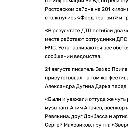
По информации УМВД по региону,
Ростовском районе на 201 килом
столкнулись «Форд транзит» и г
«В результате ДТП погибли два ч
месте работают сотрудники ДПС
МЧС. Устанавливаются все обсто
сообщении ведомства.
21 августа писатель Захар Прил
присутствовал на том же фестив
Александра Дугина Дарья перед
«Были и уезжали оттуда же чуть 
музыкант Аким Апачев, военкор и
Ревякина, друг Донбасса и артис
Сергей Маховиков, группа «Зверо