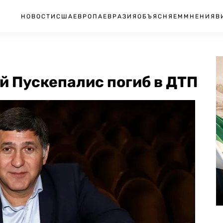
НОВОСТИ
США
ЕВРОПА
ЕВРАЗИЯ
ОБЪЯСНЯЕМ
МНЕНИЯ
В
й Пускепалис погиб в ДТП