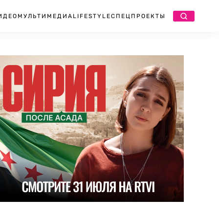
ИДЕО
МУЛЬТИМЕДИА
LIFESTYLE
СПЕЦПРОЕКТЫ