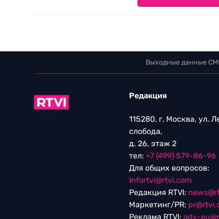
Выходные данные СМ
Редакция
115280, г. Москва, ул. 
слобода,
д. 26, этаж 2
тел:
+7 (499) 579-86-96
Для общих вопросов:
Infortvi@rtvi.com
Редакция RTVI:
news@rt
Маркетинг/PR:
pr@rtvi
Реклама RTVI:
adv-eu@r