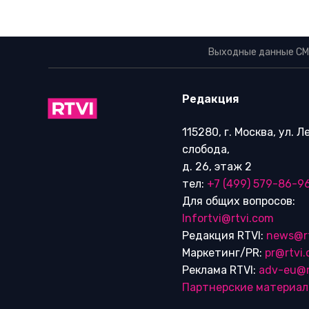
Выходные данные СМ
Редакция
115280, г. Москва, ул. 
слобода,
д. 26, этаж 2
тел:
+7 (499) 579-86-9
Для общих вопросов:
Infortvi@rtvi.com
Редакция RTVI:
news@r
Маркетинг/PR:
pr@rtvi
Реклама RTVI:
adv-eu@r
Партнерские материа