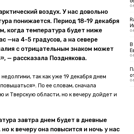
о
0
арктический воздух. У нас довольно
R
тура понижается. Период 18-19 декабря
И
м, когда температура будет ниже
0
с —на 4-5 градусов, а на севере
В
малия с отрицательным знаком может
Е
06
в», — рассказала Позднякова.
П
о
недолгими, так как уже 19 декабря днем
0
повышаться». По ее словам, сначала
 и Тверскую области, но к вечеру дойдет и
тура завтра днем будет в дневные
 но к вечеру она повысится и ночь у нас