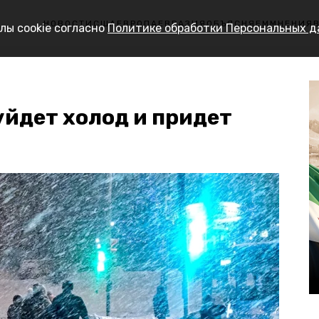
НОВОСТИ
США
ЕВРОПА
ЕВРАЗИЯ
ОБЪЯСНЯЕМ
МНЕНИЯ
лы cookie согласно
Политике обработки Персональных 
уйдет холод и придет