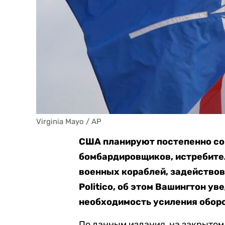
Virginia Mayo / AP
США планируют постепенно со
бомбардировщиков, истребител
военных кораблей, задействов
Politico, об этом Вашингтон у
необходимость усиления обор
По данным издания, на закрыто