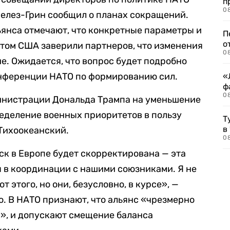
п
08
елез-Грин сообщил о планах сокращений.
янса отмечают, что конкретные параметры и
П
о
этом США заверили партнеров, что изменения
08
е. Ожидается, что вопрос будет подробно
нференции НАТО по формированию сил.
«
ф
0
инистрации Дональда Трампа на уменьшение
еделение военных приоритетов в пользу
Т
в
Тихоокеанский.
08
к в Европе будет скорректирована — эта
я в координации с нашими союзниками. Я не
от этого, но они, безусловно, в курсе», —
о. В НАТО признают, что альянс «чрезмерно
», и допускают смещение баланса