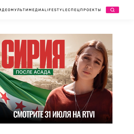
ИДЕО
МУЛЬТИМЕДИА
LIFESTYLE
СПЕЦПРОЕКТЫ