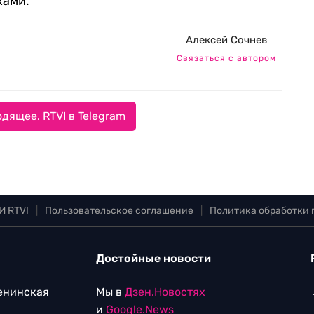
ками.
Алексей Сочнев
Связаться с автором
дящее. RTVI в Telegram
И RTVI
|
Пользовательское соглашение
|
Политика обработки
Достойные новости
Ленинская
Мы в
Дзен.Новостях
и
Google.News