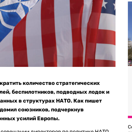
кратить количество стратегических
ей, беспилотников, подводных лодок и
анных в структурах НАТО. Как пишет
ведомил союзников, подчеркнув
онных усилий Европы.
С
м совещании директоров по политике НАТО