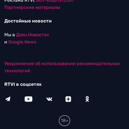
Реклама RTVI:
adv-eu@rtvi.com
Партнерские материалы
Достойные новости
Мы в
Дзен.Новостях
и
Google.News
Уведомление об использовании рекомендательных
технологий
RTVI в соцсетях
18+