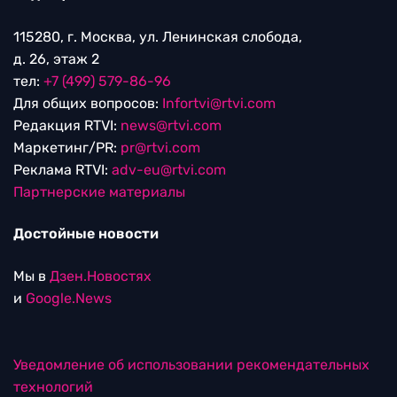
115280, г. Москва, ул. Ленинская слобода,
д. 26, этаж 2
тел:
+7 (499) 579-86-96
Для общих вопросов:
Infortvi@rtvi.com
Редакция RTVI:
news@rtvi.com
Маркетинг/PR:
pr@rtvi.com
Реклама RTVI:
adv-eu@rtvi.com
Партнерские материалы
Достойные новости
Мы в
Дзен.Новостях
и
Google.News
Уведомление об использовании рекомендательных
технологий