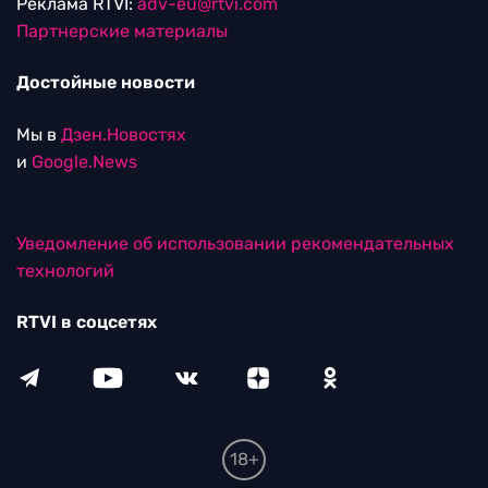
Реклама RTVI:
adv-eu@rtvi.com
Партнерские материалы
Достойные новости
Мы в
Дзен.Новостях
и
Google.News
Уведомление об использовании рекомендательных
технологий
RTVI в соцсетях
18+