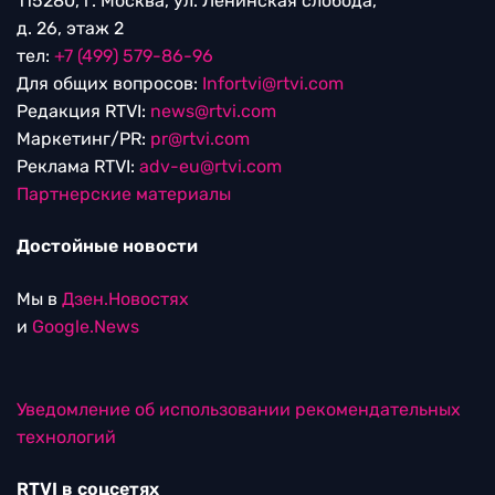
115280, г. Москва, ул. Ленинская слобода,
д. 26, этаж 2
тел:
+7 (499) 579-86-96
Для общих вопросов:
Infortvi@rtvi.com
Редакция RTVI:
news@rtvi.com
Маркетинг/PR:
pr@rtvi.com
Реклама RTVI:
adv-eu@rtvi.com
Партнерские материалы
Достойные новости
Мы в
Дзен.Новостях
и
Google.News
Уведомление об использовании рекомендательных
технологий
RTVI в соцсетях