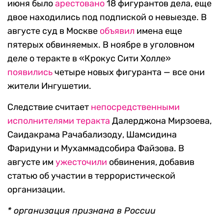
июня было
арестовано
18 фигурантов дела, еще
двое находились под подпиской о невыезде. В
августе суд в Москве
объявил
имена еще
пятерых обвиняемых. В ноябре в уголовном
деле о теракте в «Крокус Сити Холле»
появились
четыре новых фигуранта — все они
жители Ингушетии.
Следствие считает
непосредственными
исполнителями теракта
Далерджона Мирзоева,
Саидакрама Рачабализоду, Шамсидина
Фаридуни и Мухаммадсобира Файзова. В
августе им
ужесточили
обвинения, добавив
статью об участии в террористической
организации.
* организация признана в России