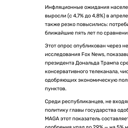
Инфляционные ожидания населе
выросли (с 4,7% до 4,8%) в апр
также резко повысились: потреб
ближайшие пять лет по сравнени
Этот опрос опубликован через н
исследования Fox News, показав
президента Дональда Трампа ср
консервативного телеканала, чи
одобряющих экономическую поли
пунктов.
Среди республиканцев, не вход
политику главы государства одо
MAGA этот показатель составляет
одобрения упал до 29% — на 5% н