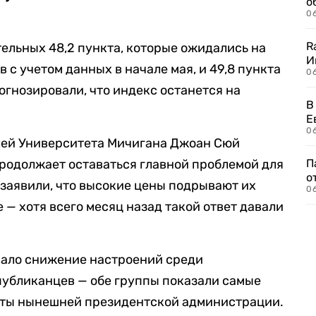
о
06
R
ельных 48,2 пункта, которые ожидались на
И
 с учетом данных в начале мая, и 49,8 пункта
0
огнозировали, что индекс останется на
В
Е
06
елей Университета Мичигана Джоан Сюй
продолжает оставаться главной проблемой для
П
о
заявили, что высокие цены подрывают их
06
— хотя всего месяц назад такой ответ давали
ало снижение настроений среди
публиканцев — обе группы показали самые
боты нынешней президентской администрации.