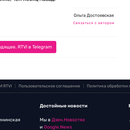
Ольга Достоевская
Связаться с автором
дящее. RTVI в Telegram
И RTVI
|
Пользовательское соглашение
|
Политика обработки
Достойные новости
Ленинская
Мы в
Дзен.Новостях
и
Google.News