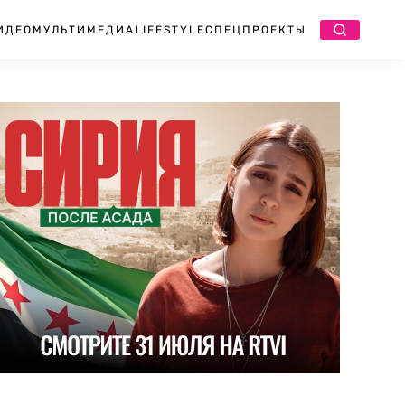
ИДЕО
МУЛЬТИМЕДИА
LIFESTYLE
СПЕЦПРОЕКТЫ