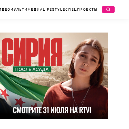
ИДЕО
МУЛЬТИМЕДИА
LIFESTYLE
СПЕЦПРОЕКТЫ