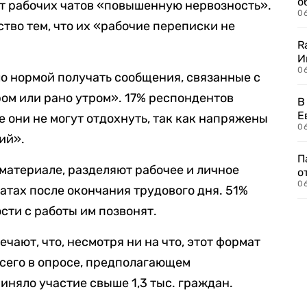
о
т рабочих чатов «повышенную нервозность».
06
тво тем, что их «рабочие переписки не
R
И
0
ло нормой получать сообщения, связанные с
ром или рано утром». 17% респондентов
В
Е
е они не могут отдохнуть, так как напряжены
06
ий».
П
 материале, разделяют рабочее и личное
о
06
чатах после окончания трудового дня. 51%
ости с работы им позвонят.
чают, что, несмотря ни на что, этот формат
Всего в опросе, предполагающем
иняло участие свыше 1,3 тыс. граждан.