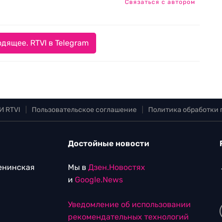
Связаться с автором
дящее. RTVI в Telegram
И RTVI
|
Пользовательское соглашение
|
Политика обработки
Достойные новости
Ленинская
Мы в
Дзен.Новостях
и
Google.News
Уведомление об использовании
рекомендательных технологий