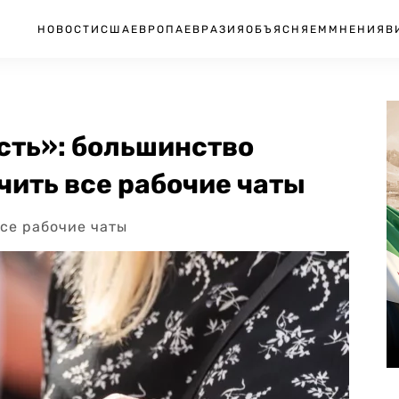
НОВОСТИ
США
ЕВРОПА
ЕВРАЗИЯ
ОБЪЯСНЯЕМ
МНЕНИЯ
В
ть»: большинство
чить все рабочие чаты
се рабочие чаты