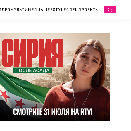
ИДЕО
МУЛЬТИМЕДИА
LIFESTYLE
СПЕЦПРОЕКТЫ