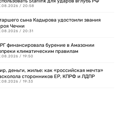
спользовать Starlink для ударов вглубь РФ
7.08.2026 / 20:58
таршего сына Кадырова удостоили звания
ероя Чечни
.08.2026 / 20:31
РГ финансировала бурение в Амазонии
опреки климатическим правилам
.08.2026 / 19:50
ир, деньги, жилье: как «российская мечта»
асколола сторонников ЕР, КПРФ и ЛДПР
.08.2026 / 19:33