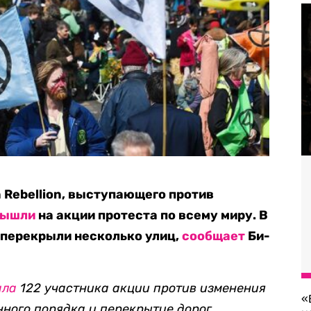
 Rebellion, выступающего против
вышли
на акции протеста по всему миру. В
перекрыли несколько улиц,
сообщает
Би-
ала
122 участника акции против изменения
«
ного порядка и перекрытие дорог.