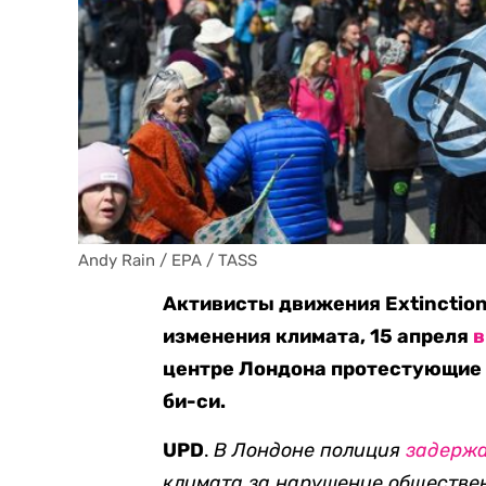
Andy Rain / EPA / TASS
Активисты движения Extinction
изменения климата, 15 апреля
центре Лондона протестующие 
би-си.
UPD
.
В Лондоне полиция
задерж
климата за нарушение обществен