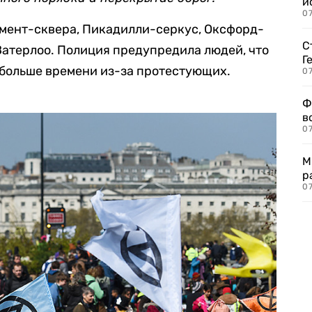
и
0
мент-сквера, Пикадилли-серкус, Оксфорд-
С
Ватерлоо. Полиция предупредила людей, что
Г
 больше времени из-за протестующих.
07
Ф
в
07
М
р
07