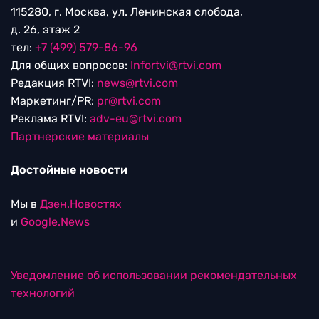
115280, г. Москва, ул. Ленинская слобода,
д. 26, этаж 2
тел:
+7 (499) 579-86-96
Для общих вопросов:
Infortvi@rtvi.com
Редакция RTVI:
news@rtvi.com
Маркетинг/PR:
pr@rtvi.com
Реклама RTVI:
adv-eu@rtvi.com
Партнерские материалы
Достойные новости
Мы в
Дзен.Новостях
и
Google.News
Уведомление об использовании рекомендательных
технологий