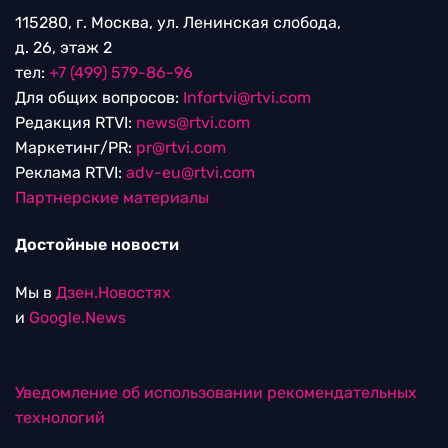
115280, г. Москва, ул. Ленинская слобода,
д. 26, этаж 2
тел:
+7 (499) 579-86-96
Для общих вопросов:
Infortvi@rtvi.com
Редакция RTVI:
news@rtvi.com
Маркетинг/PR:
pr@rtvi.com
Реклама RTVI:
adv-eu@rtvi.com
Партнерские материалы
Достойные новости
Мы в
Дзен.Новостях
и
Google.News
Уведомление об использовании рекомендательных
технологий