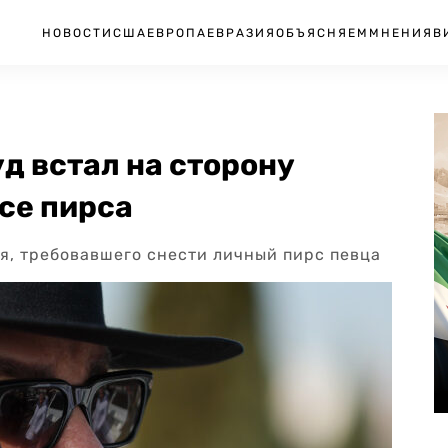
НОВОСТИ
США
ЕВРОПА
ЕВРАЗИЯ
ОБЪЯСНЯЕМ
МНЕНИЯ
В
уд встал на сторону
осе пирса
я, требовавшего снести личный пирс певца