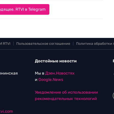
дящее. RTVI в Telegram
И RTVI
|
Пользовательское соглашение
|
Политика обработки
Достойные новости
Ленинская
Мы в
Дзен.Новостях
и
Google.News
Уведомление об использовании
рекомендательных технологий
vi.com