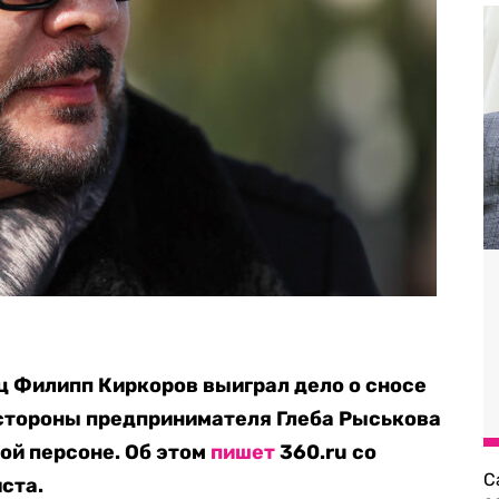
ц Филипп Киркоров выиграл дело о сносе
о стороны предпринимателя Глеба Рыськова
ой персоне. Об этом
пишет
360.ru со
С
ста.