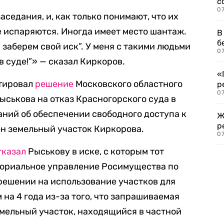
с
07
аседания, и, как только понимают, что их
же испаряются. Иногда имеет место шантаж.
В
б
ы заберем свой иск”. У меня с такими людьми
07
в суде!”» — сказал Киркоров.
«
нтировал
решение
Московского областного
р
07
ыськова на отказ Красногорского суда в
ний об обеспечении свободного доступа к
Ж
р
ен земельный участок Киркорова.
07
тказал
Рыськову в иске, с которым тот
иториальное управление Росимущества по
решении на использование участков для
на 4 года из-за того, что запрашиваемая
мельный участок, находящийся в частной