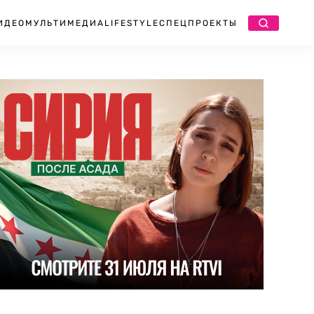
ИДЕО
МУЛЬТИМЕДИА
LIFESTYLE
СПЕЦПРОЕКТЫ