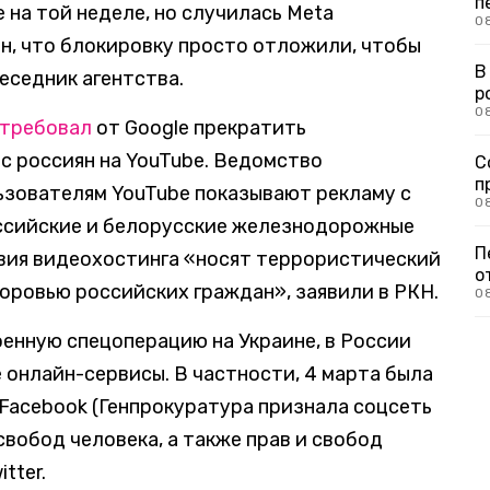
п
на той неделе, но случилась Meta
08
рен, что блокировку просто отложили, чтобы
В
беседник агентства.
р
08
требовал
от Google прекратить
с россиян на YouTube. Ведомство
С
п
ьзователям YouTube показывают рекламу с
08
ссийские и белорусские железнодорожные
П
вия видеохостинга «носят террористический
о
оровью российских граждан», заявили в РКН.
0
военную спецоперацию на Украине, в России
онлайн-сервисы. В частности, 4 марта была
Facebook (Генпрокуратура признала соцсеть
свобод человека, а также прав и свобод
tter.