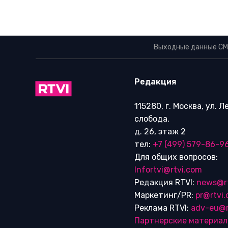
Выходные данные СМ
Редакция
115280, г. Москва, ул. 
слобода,
д. 26, этаж 2
тел:
+7 (499) 579-86-9
Для общих вопросов:
Infortvi@rtvi.com
Редакция RTVI:
news@r
Маркетинг/PR:
pr@rtvi
Реклама RTVI:
adv-eu@r
Партнерские материа