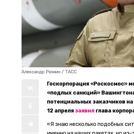
Александр Рюмин / ТАСС
Госкорпорация «Роскосмос» мо
«подлых санкций» Вашингтона.
потенциальных заказчиков на
12 апреля
заявил
глава корпор
«Я знаю несколько подобных сит
именно на наших ракетах, но из