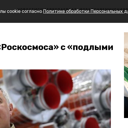
НОВОСТИ
США
ЕВРОПА
ЕВРАЗИЯ
ОБЪЯСНЯЕМ
МНЕНИЯ
лы cookie согласно
Политике обработки Персональных 
 «Роскосмоса» с «подлыми