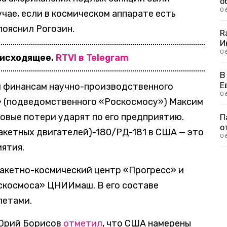
о
0
учае, если в космическом аппарате есть
пояснил Рогозин.
R
И
0
оисходящее.
RTVI в Telegram
В
Е
и финансам научно-производственного
06
» (подведомственного «Роскосмосу») Максим
овые потери ударят по его предприятию.
П
о
акетных двигателей)-180/РД-181 в США — это
0
иятия.
Ракетно-космический центр «Прогресс» и
скосмоса» ЦНИИмаш. В его составе
летами.
 Юрий Борисов
отметил
, что США намерены