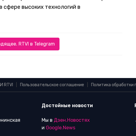
в сфере высоких технологий в
дящее. RTVI в Telegram
И RTVI
|
Пользовательское соглашение
|
Политика обработки 
Достойные новости
Ленинская
Мы в
Дзен.Новостях
и
Google.News