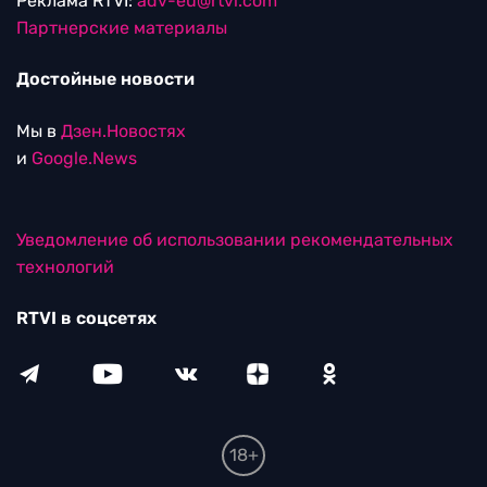
Реклама RTVI:
adv-eu@rtvi.com
Партнерские материалы
Достойные новости
Мы в
Дзен.Новостях
и
Google.News
Уведомление об использовании рекомендательных
технологий
RTVI в соцсетях
18+