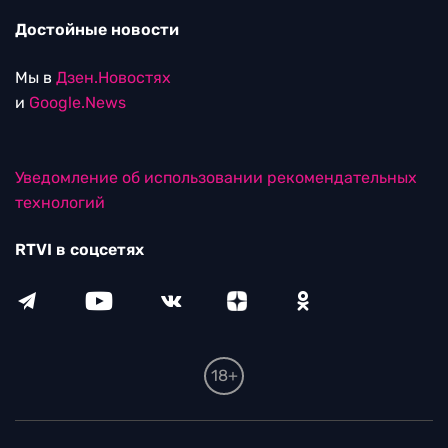
Достойные новости
Мы в
Дзен.Новостях
и
Google.News
Уведомление об использовании рекомендательных
технологий
RTVI в соцсетях
18+