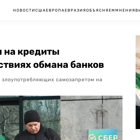
НОВОСТИ
США
ЕВРОПА
ЕВРАЗИЯ
ОБЪЯСНЯЕМ
МНЕНИЯ
В
м на кредиты
ствиях обмана банков
, злоупотребляющих самозапретом на