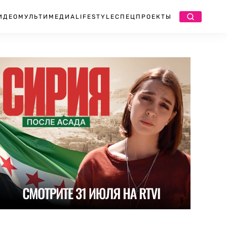
ИДЕО
МУЛЬТИМЕДИА
LIFESTYLE
СПЕЦПРОЕКТЫ