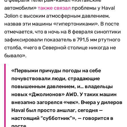
8 февраля телеграм-канал «Китайские
автомобили»
также связал
проблемы у Haval
Jolion с высоким атмосферным давлением,
назвав эти машины «гипертониками». В посте
отмечается, что в ночь на 8 февраля синоптики
зафиксировали показатель в 791,5 мм ртутного
столба, «чего в Северной столице никогда не
бывало».
«Первыми причуды погоды на себе
почувствовали люди, страдающие
повышенным давлением, и… владельцы
новых «Джолионов» AWD. У таких машин
внезапно загорелся «чек». Вчера у дилеров
Haval был просто аншлаг, сегодня —
настоящий “субботник”», — говорится в
посте.