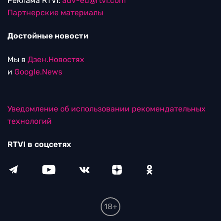
Реклама RTVI:
adv-eu@rtvi.com
Партнерские материалы
Достойные новости
Мы в
Дзен.Новостях
и
Google.News
Уведомление об использовании рекомендательных
технологий
RTVI в соцсетях
18+