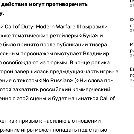
Г
 действия могут противоречить
07
у.
Ф
в
Call of Duty: Modern Warfare III выразили
07
акже тематические ретейлеры «Бука» и
 было принято после публикации тизера
М
р
ательным персонажем выступает Владимир
07
 освобождают из тюрьмы. В конце ролика
Е
оторой завершилась предыдущая часть игры: в
п
ние с текстом «No Russian» («Ни слова по-
07
таются захватить российский коммерческий
нно с этой сцены и будет начинаться Call of
ет как призыв к насилию в отношении
ержание игры может попадать под статью