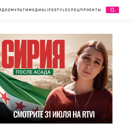
ИДЕО
МУЛЬТИМЕДИА
LIFESTYLE
СПЕЦПРОЕКТЫ