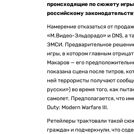
происходящие по сюжету игры
российскому законодательств
Намерение отказаться от продажи 
«М.Видео-Эльдорадо» и DNS, а т
ЭМСИ. Предварительное решение
игры, в котором главным отриц
Макаров — его предположительно
показана сцена после титров, к
ней террористы получают сообще
русски») во время того, как пы
самолет. Предполагается, что име
Duty: Modern Warfare III.
Ретейлеры трактовали такой сюж
граждан и подчеркнули, что сод