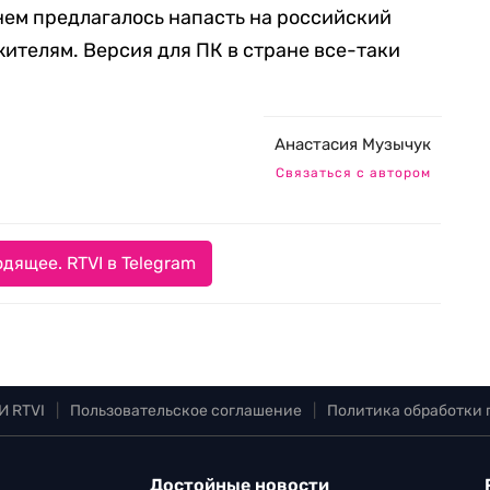
 нем предлагалось напасть на российский
жителям. Версия для ПК в стране все-таки
Анастасия Музычук
Связаться с автором
дящее. RTVI в Telegram
И RTVI
|
Пользовательское соглашение
|
Политика обработки
Достойные новости