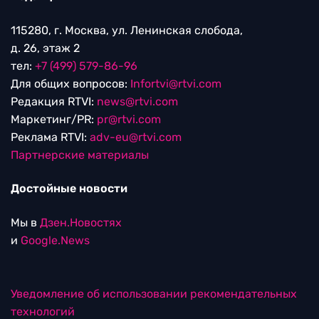
115280, г. Москва, ул. Ленинская слобода,
д. 26, этаж 2
тел:
+7 (499) 579-86-96
Для общих вопросов:
Infortvi@rtvi.com
Редакция RTVI:
news@rtvi.com
Маркетинг/PR:
pr@rtvi.com
Реклама RTVI:
adv-eu@rtvi.com
Партнерские материалы
Достойные новости
Мы в
Дзен.Новостях
и
Google.News
Уведомление об использовании рекомендательных
технологий