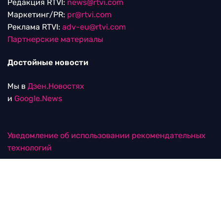
Редакция RTVI:
news@rtvi.com
Маркетинг/PR:
pr@rtvi.com
Реклама RTVI:
adv-eu@rtvi.com
Партнерские материалы
Достойные новости
Мы в
Дзен.Новостях
и
Google.News
Уведомление об использовании рекомендательных
технологий
RTVI в соцсетях