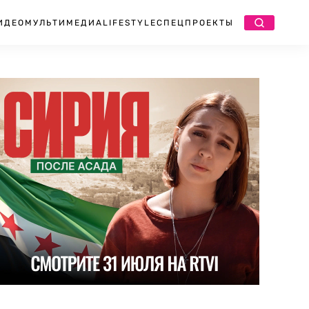
ИДЕО
МУЛЬТИМЕДИА
LIFESTYLE
СПЕЦПРОЕКТЫ