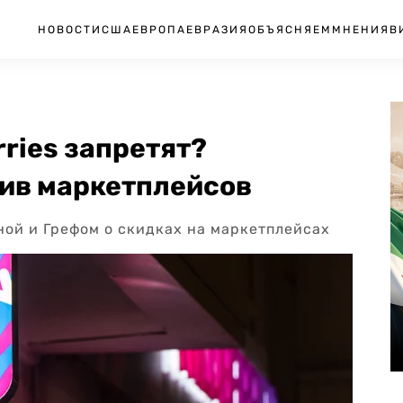
НОВОСТИ
США
ЕВРОПА
ЕВРАЗИЯ
ОБЪЯСНЯЕМ
МНЕНИЯ
В
rries запретят?
тив маркетплейсов
иной и Грефом о скидках на маркетплейсах