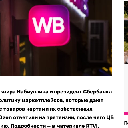
ьвира Набиуллина и президент Сбербанка
олитику маркетплейсов, которые дают
е товаров картами их собственных
 Ozon ответили на претензии, после чего ЦБ
П
ию. Подробности — в материале RTVI.