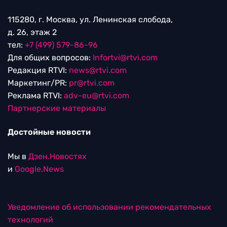
115280, г. Москва, ул. Ленинская слобода,
д. 26, этаж 2
тел:
+7 (499) 579-86-96
Для общих вопросов:
Infortvi@rtvi.com
Редакция RTVI:
news@rtvi.com
Маркетинг/PR:
pr@rtvi.com
Реклама RTVI:
adv-eu@rtvi.com
Партнерские материалы
Достойные новости
Мы в
Дзен.Новостях
и
Google.News
Уведомление об использовании рекомендательных
технологий