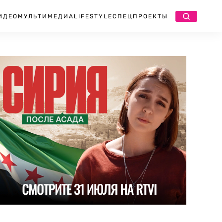
ИДЕО
МУЛЬТИМЕДИА
LIFESTYLE
СПЕЦПРОЕКТЫ