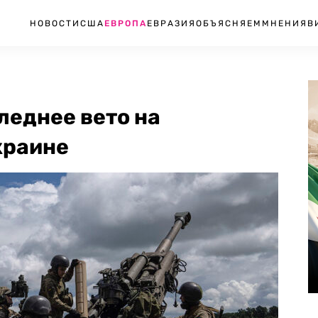
НОВОСТИ
США
ЕВРОПА
ЕВРАЗИЯ
ОБЪЯСНЯЕМ
МНЕНИЯ
В
леднее вето на
краине