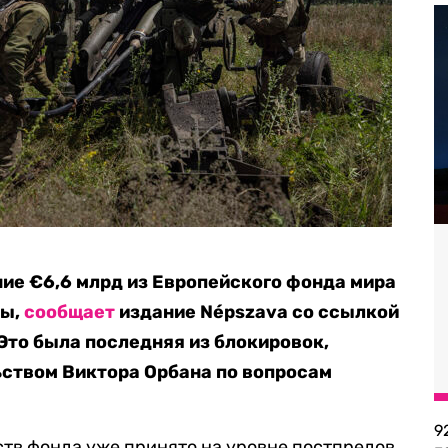
ние €6,6 млрд из Европейского фонда мира
ны,
сообщает
издание Népszava со ссылкой
Это была последняя из блокировок,
ством Виктора Орбана по вопросам
9
тв фонда уже принято на уровне постпредов