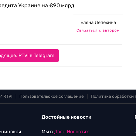
редита Украине на €90 млрд.
Елена Лепехина
Связаться с автором
дящее. RTVI в Telegram
И RTVI
|
Пользовательское соглашение
|
Политика обработки
Достойные новости
Ленинская
Мы в
Дзен.Новостях