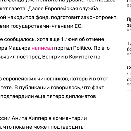
п
0
шет газета. Далее Европейская служба
ой находится фонд, подготовит законопроект,
П
з
семи государствами-членами ЕС.
0
е сообщалось, хотя еще 1 июня об отмене
Т
ера Мадьяра
написал
портал Politico. По его
б
0
ъявил постпред Венгрии в Комитете по
С
ч
из европейских чиновников, который в этот
о
0
тете. В публикации говорилось, что факт
 подтвердили еще пятеро дипломатов
ссии Анита Хиппер в комментарии
 что пока не может подтвердить