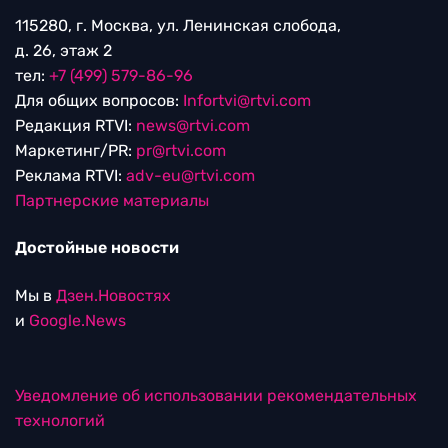
115280, г. Москва, ул. Ленинская слобода,
д. 26, этаж 2
тел:
+7 (499) 579-86-96
Для общих вопросов:
Infortvi@rtvi.com
Редакция RTVI:
news@rtvi.com
Маркетинг/PR:
pr@rtvi.com
Реклама RTVI:
adv-eu@rtvi.com
Партнерские материалы
Достойные новости
Мы в
Дзен.Новостях
и
Google.News
Уведомление об использовании рекомендательных
технологий