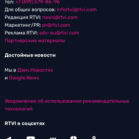
тел:
+7 (499) 579-86-96
Для общих вопросов:
Infortvi@rtvi.com
Редакция RTVI:
news@rtvi.com
Маркетинг/PR:
pr@rtvi.com
Реклама RTVI:
adv-eu@rtvi.com
Партнерские материалы
Достойные новости
Мы в
Дзен.Новостях
и
Google.News
Уведомление об использовании рекомендательных
технологий
RTVI в соцсетях