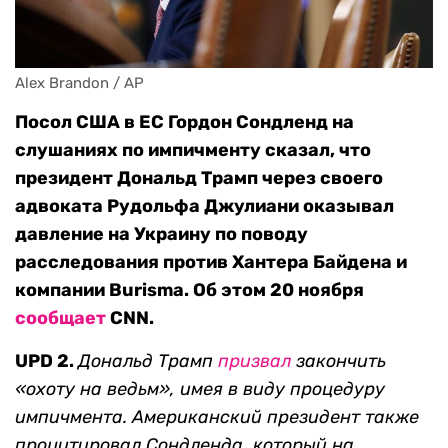
Alex Brandon / AP
Посол США в ЕС Гордон Сондленд на
слушаниях по импичменту сказал, что
президент Дональд Трамп через своего
адвоката Рудольфа Джулиани оказывал
давление на Украину по поводу
расследования против Хантера Байдена и
компании Burisma. Об этом 20 ноября
сообщает
CNN.
UPD 2
.
Дональд Трамп
призвал
закончить
«охоту на ведьм», имея в виду процедуру
импичмента. Американский президент также
процитировал Сондленда, который на