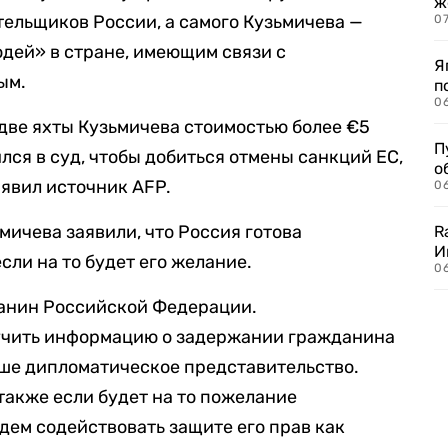
ж
ельщиков России, а самого Кузьмичева —
0
дей» в стране, имеющим связи с
Я
ым.
п
0
две яхты Кузьмичева стоимостью более €5
П
ился в суд, чтобы добиться отмены санкций ЕС,
о
аявил источник AFP.
06
мичева заявили, что Россия готова
R
И
сли на то будет его желание.
0
данин Российской Федерации.
учить информацию о задержании гражданина
ше дипломатическое представительство.
также если будет на то пожелание
дем содействовать защите его прав как