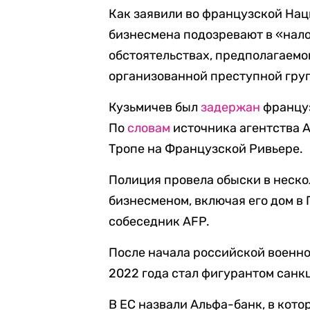
Как заявили во французской Нац
бизнесмена подозревают в «нал
обстоятельствах, предполагаемо
организованной преступной гру
Кузьмичев был
задержан
француз
По
словам
источника агентства 
Тропе на Французской Ривьере.
Полиция провела обыски в неско
бизнесменом, включая его дом в 
собеседник AFP.
После начала российской военно
2022 года стал фигурантом санк
В ЕС назвали Альфа-банк, в кот