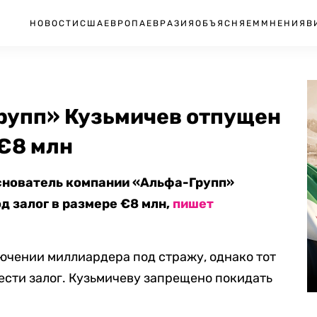
НОВОСТИ
США
ЕВРОПА
ЕВРАЗИЯ
ОБЪЯСНЯЕМ
МНЕНИЯ
В
рупп» Кузьмичев отпущен
 €8 млн
нователь компании «Альфа-Групп»
д залог в размере €8 млн,
пишет
ючении миллиардера под стражу, однако тот
нести залог. Кузьмичеву запрещено покидать