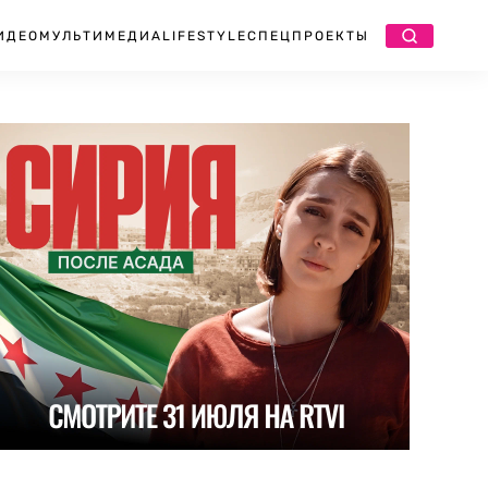
ИДЕО
МУЛЬТИМЕДИА
LIFESTYLE
СПЕЦПРОЕКТЫ