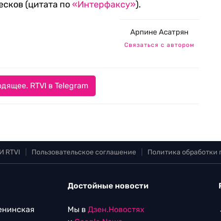
есков (цитата по
«Интерфаксу»
).
Арпине Асатрян
Связаться с автором
дящее. RTVI в Telegram
И RTVI
|
Пользовательское соглашение
|
Политика обработки
Достойные новости
Ленинская
Мы в
Дзен.Новостях