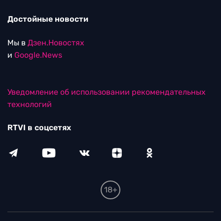
Достойные новости
Мы в
Дзен.Новостях
и
Google.News
Уведомление об использовании рекомендательных
технологий
RTVI в соцсетях
18+