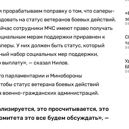
 прорабатываем поправку о том, что саперы-
«
з
довать на статус ветеранов боевых действий.
08
ейчас сотрудники МЧС имеют право получать
 социальным мерам поддержки приравнен к
С
т
перы. У них должен быть статус, который
0
ьный набор социальных мер поддержки,
У
выплату», — сказал Нилов.
Б
0
 что парламентарии и Минобороны
чтобы статус ветерана боевых действий
в военно-гражданских администраций.
ализируется, это просчитывается, это
комитета это все будем обсуждать», —