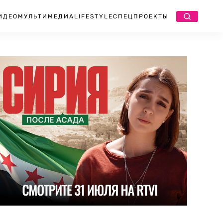
ИДЕО
МУЛЬТИМЕДИА
LIFESTYLE
СПЕЦПРОЕКТЫ