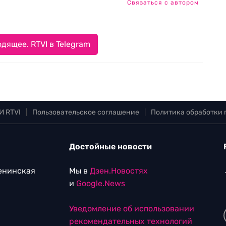
Связаться с автором
дящее. RTVI в Telegram
И RTVI
|
Пользовательское соглашение
|
Политика обработки
Достойные новости
Ленинская
Мы в
Дзен.Новостях
и
Google.News
Уведомление об использовании
рекомендательных технологий