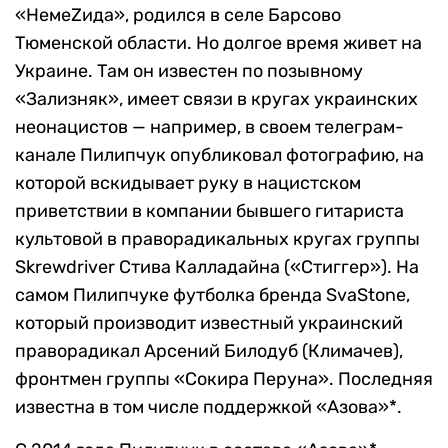
«НемеZида», родился в селе Барсово
Тюменской области. Но долгое время живет на
Украине. Там он известен по позывному
«Зализняк», имеет связи в кругах украинских
неонацистов — например, в своем телеграм-
канале Пилипчук опубликовал фотографию, на
которой вскидывает руку в нацистском
приветствии в компании бывшего гитариста
культовой в праворадикальных кругах группы
Skrewdriver Стива Калладайна («Стиггер»). На
самом Пилипчуке футболка бренда SvaStone,
который производит известный украинский
праворадикал Арсений Билодуб (Климачев),
фронтмен группы «Сокира Перуна». Последняя
известна в том числе поддержкой «Азова»*.