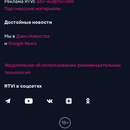
Реклама RTVI:
adv-eu@rtvi.com
Партнерские материалы
Достойные новости
Мы в
Дзен.Новостях
и
Google.News
Уведомление об использовании рекомендательных
технологий
RTVI в соцсетях
18+