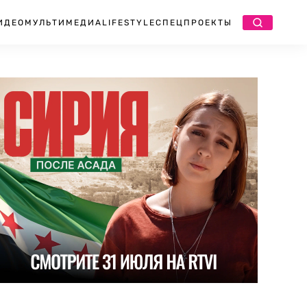
ИДЕО
МУЛЬТИМЕДИА
LIFESTYLE
СПЕЦПРОЕКТЫ