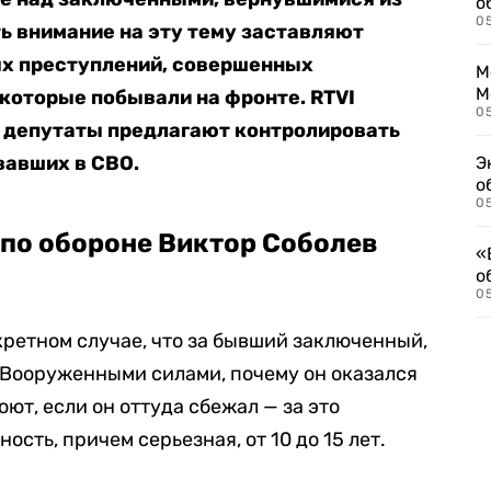
о
0
ь внимание на эту тему заставляют
х преступлений, совершенных
М
М
оторые побывали на фронте. RTVI
05
е депутаты предлагают контролировать
авших в СВО.
Э
о
05
 по обороне Виктор Соболев
«
о
05
ретном случае, что за бывший заключенный,
с Вооруженными силами, почему он оказался
юют, если он оттуда сбежал — за это
сть, причем серьезная, от 10 до 15 лет.