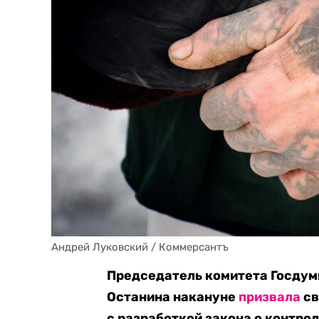
Андрей Луковский / Коммерсантъ
Председатель комитета Госдумы
Останина накануне
призвала
св
с разработкой закона о контро