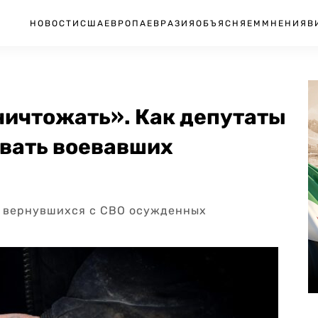
НОВОСТИ
США
ЕВРОПА
ЕВРАЗИЯ
ОБЪЯСНЯЕМ
МНЕНИЯ
В
ничтожать». Как депутаты
вать воевавших
я вернувшихся с СВО осужденных