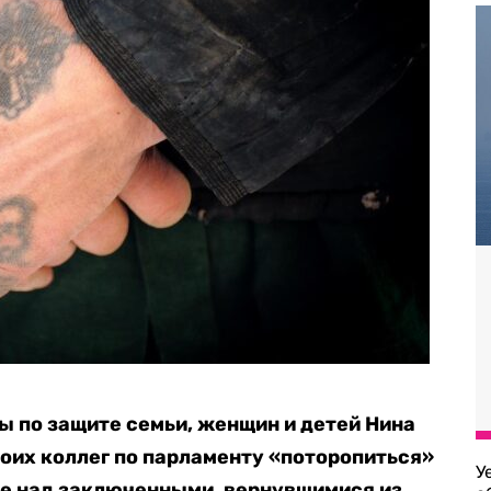
 по защите семьи, женщин и детей Нина
оих коллег по парламенту «поторопиться»
У
ле над заключенными, вернувшимися из