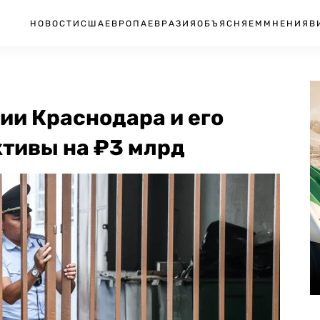
НОВОСТИ
США
ЕВРОПА
ЕВРАЗИЯ
ОБЪЯСНЯЕМ
МНЕНИЯ
В
ии Краснодара и его
ктивы на ₽3 млрд