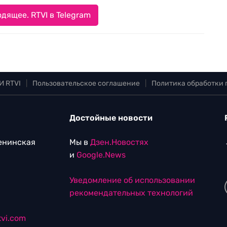
дящее. RTVI в Telegram
И RTVI
|
Пользовательское соглашение
|
Политика обработки
Достойные новости
Ленинская
Мы в
Дзен.Новостях
и
Google.News
Уведомление об использовании
рекомендательных технологий
vi.com