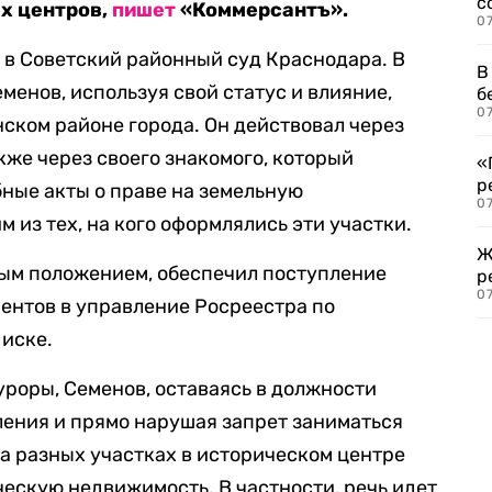
с
х центров,
пишет
«Коммерсантъ».
07
 в Советский районный суд Краснодара. В
В
еменов, используя свой статус и влияние,
б
07
нском районе города. Он действовал через
кже через своего знакомого, который
«
р
ные акты о праве на земельную
07
м из тех, на кого оформлялись эти участки.
Ж
ным положением, обеспечил поступление
р
07
ентов в управление Росреестра по
 иске.
уроры, Семенов, оставаясь в должности
ения и прямо нарушая запрет заниматься
а разных участках в историческом центре
ескую недвижимость. В частности, речь идет