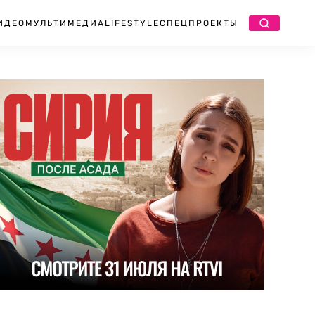
ИДЕО
МУЛЬТИМЕДИА
LIFESTYLE
СПЕЦПРОЕКТЫ