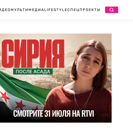
ИДЕО
МУЛЬТИМЕДИА
LIFESTYLE
СПЕЦПРОЕКТЫ