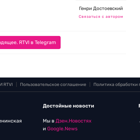
Генри Достоевский
Связаться с автором
дящее. RTVI в Telegram
И RTVI
|
Пользовательское соглашение
|
Политика обработки
Достойные новости
Ленинская
Мы в
Дзен.Новостях
и
Google.News