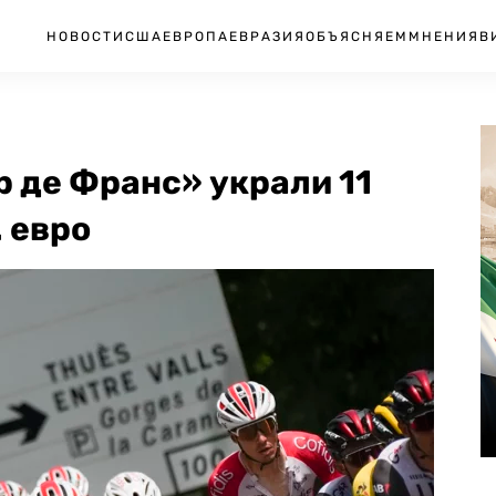
НОВОСТИ
США
ЕВРОПА
ЕВРАЗИЯ
ОБЪЯСНЯЕМ
МНЕНИЯ
В
р де Франс» украли 11
. евро