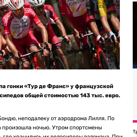
па гонки «Тур де Франс» у французской
осипедов общей стоимостью 143 тыс. евро.
ондю, неподалеку от аэродрома Лилля. По
 произошла ночью. Утром спортсмены
Т
, где хранились их велосипеды взломана. При