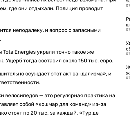
з
07
ем, где они отдыхали. Полиция проводит
Р
ш
дится неподалеку, и вопрос с запасными
07
.
У
с
 TotalEnergies украли точно такое же
07
к. Ущерб тогда составил около 150 тыс. евро.
Ж
ж
решительно осуждает этот акт вандализма», и
0
тветственности.
и велосипедов — это регулярная практика на
тавляет собой «кошмар для команд» из-за
ко стоят по 20 тыс. за каждый. «Тур де