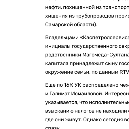
нефти, похищенной из транспор
хищения из трубопроводов проис
Самарской области).
Владельцами «Каспетролсервиса
инициалы государственного секр
родственники Магомеда-Султана
капитала принадлежит сыну госс
окружение семьи, по данным RTV
Еще по 16% УК распределено ме
и Галимат Исмаиловой. Интерес
указывается, что исполнительны
взысканию налогов не находили 
где они живут. Однако сегодня 
сразу.