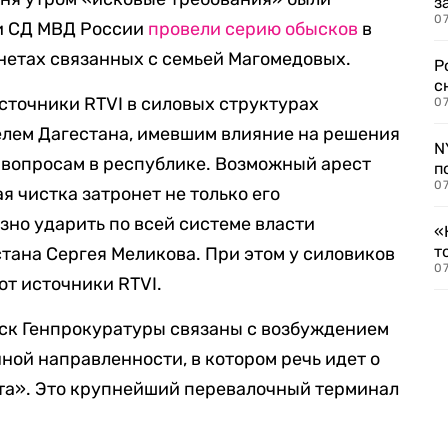
з
07
и СД МВД России
провели серию обысков
в
нетах связанных с семьей Магомедовых.
Р
с
точники RTVI в силовых структурах
07
лем Дагестана, имевшим влияние на решения
N
 вопросам в республике. Возможный арест
п
07
 чистка затронет не только его
зно ударить по всей системе власти
«
т
стана Сергея Меликова. При этом у силовиков
07
ют источники RTVI.
иск Генпрокуратуры связаны с возбуждением
ной направленности, в котором речь идет о
а». Это крупнейший перевалочный терминал