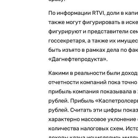
По информации RTVI, доли в кап
также могут фигурировать в иск
фигурируют и представители сем
госсекретаря, а также их имущес
быть изъято в рамках дела по ф
«Дагнефтепродукта».
Какими в реальности были доход
отчетности компаний пока точно
прибыль компания показывала в 2
рублей. Прибыль «Каспетролсерв
рублей. Считать эти цифры пока
характерно массовое уклонение 
количества налоговых схем. Исто
доходы клана исчислялись милл