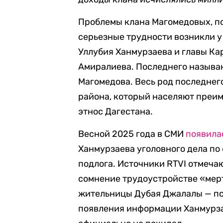
Проблемы клана Магомедовых, по 
серьезные трудности возникли у
Уллубия Ханмурзаева и главы К
Амиралиева. Последнего называ
Магомедова. Весь род последнег
района, который населяют преи
этнос Дагестана.
Весной 2025 года в СМИ
появила
Ханмурзаева уголовного дела по
подлога. Источники RTVI отмечаю
сомнение трудоустройстве «мерт
жительницы Дубая Джалалы — пс
появления информации Ханмурз