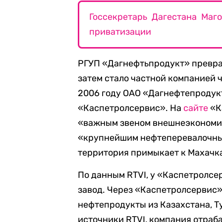
Госсекретарь Дагестана Маг
приватизации
РГУП «Дагнефтьпродукт» превра
затем стало частной компанией ч
2006 году ОАО «Дагнефтепродук
«Каспетролсервис». На
сайте
«К
«важным звеном внешнеэкономич
«крупнейшим нефтеперевалочны
территория примыкает к Махачк
По данным RTVI, у «Каспетролс
завод. Через «Каспетролсервис»
нефтепродукты из Казахстана, Т
источники RTVI, компания отраб