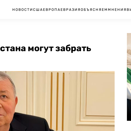
НОВОСТИ
США
ЕВРОПА
ЕВРАЗИЯ
ОБЪЯСНЯЕМ
МНЕНИЯ
В
естана могут забрать