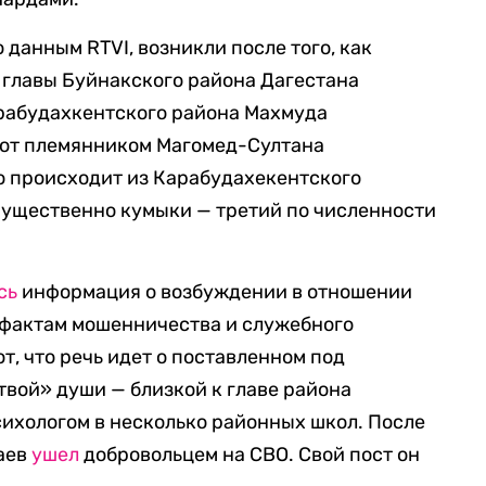
данным RTVI, возникли после того, как
 главы Буйнакского района Дагестана
арабудахкентского района Махмуда
ют племянником Магомед-Султана
о происходит из Карабудахекентского
мущественно кумыки — третий по численности
сь
информация о возбуждении в отношении
 фактам мошенничества и служебного
т, что речь идет о поставленном под
вой» души — близкой к главе района
ихологом в несколько районных школ. После
аев
ушел
добровольцем на СВО. Свой пост он