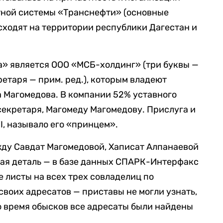
тной системы «Транснефти» (основные
ходят на территории республики Дагестан и
» является ООО «МСБ-холдинг» (три буквы —
етаря — прим. ред.), которым владеют
 Магомедова. В компании 52% уставного
екретаря, Магомеду Магомедову. Прислуга и
I, называло его «принцем».
жду Савдат Магомедовой, Хаписат Алпанаевой
ная деталь — в базе данных СПАРК-Интерфакс
е листы на всех трех совладелиц по
своих адресатов — приставы не могли узнать,
во время обысков все адресаты были найдены