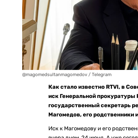
@magomedsultanmagomedov / Telegram
Как стало известно RTVI, в С
иск Генеральной прокуратуры 
государственный секретарь р
Магомедов, его родственники 
Иск к Магомедову и его родстве
вчера днем, 24 июня. А уже сег