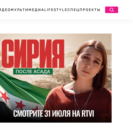
ИДЕО
МУЛЬТИМЕДИА
LIFESTYLE
СПЕЦПРОЕКТЫ