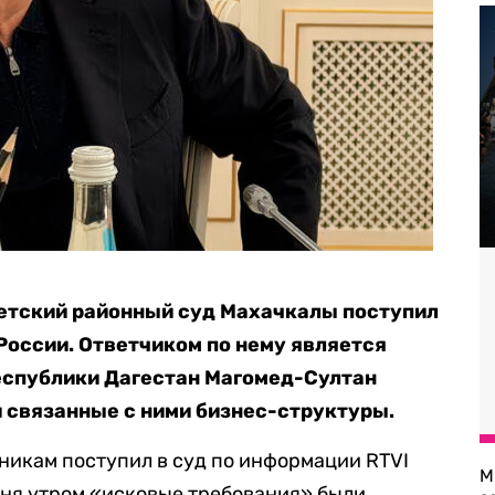
оветский районный суд Махачкалы поступил
России. Ответчиком по нему является
еспублики Дагестан Магомед-Султан
и связанные с ними бизнес-структуры.
нникам поступил в суд по информации RTVI
М
одня утром «исковые требования» были