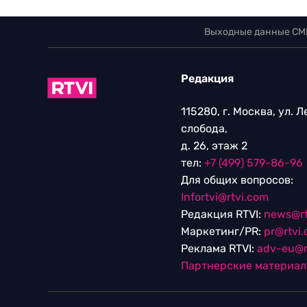
Выходные данные СМ
Редакция
115280, г. Москва, ул. 
слобода,
д. 26, этаж 2
тел:
+7 (499) 579-86-96
Для общих вопросов:
Infortvi@rtvi.com
Редакция RTVI:
news@rt
Маркетинг/PR:
pr@rtvi
Реклама RTVI:
adv-eu@r
Партнерские материа