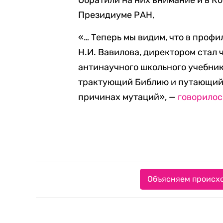
Обратили на них внимание и в К
Президиуме РАН,
«
… Теперь мы видим, что в проф
Н.И. Вавилова, директором стал
антинаучного школьного учебник
трактующий Библию и путающийс
причинах мутаций», —
говорило
Объясняем происхо