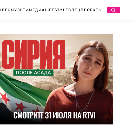
ИДЕО
МУЛЬТИМЕДИА
LIFESTYLE
СПЕЦПРОЕКТЫ