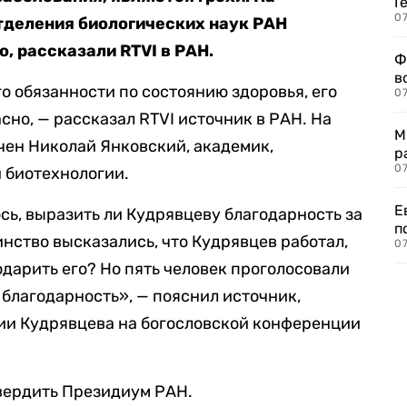
Г
07
тделения биологических наук РАН
о, рассказали
RTVI
в РАН.
Ф
в
о обязанности по состоянию здоровья, его
07
сно, — рассказал
RTVI
источник в РАН.
На
М
чен Николай Янковский, академик,
р
07
и биотехнологии.
Е
ь, выразить ли Кудрявцеву благодарность за
п
инство высказались, что Кудрявцев работал,
07
одарить его? Но пять человек проголосовали
 благодарность», —
пояснил
источник,
нии Кудрявцева на богословской конференции
вердить Президиум РАН.