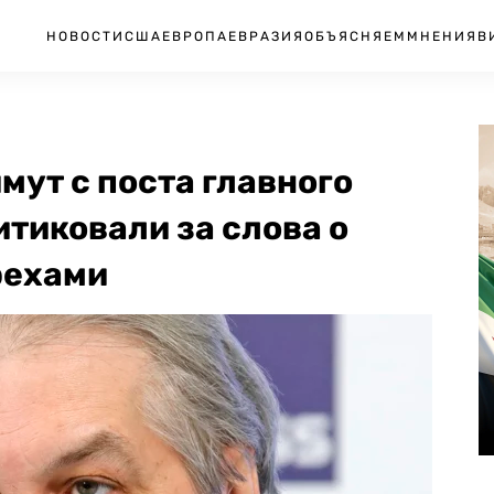
НОВОСТИ
США
ЕВРОПА
ЕВРАЗИЯ
ОБЪЯСНЯЕМ
МНЕНИЯ
В
мут с поста главного
итиковали за слова о
рехами