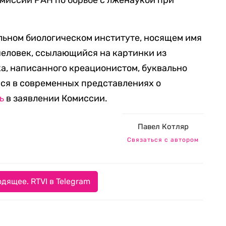
омисси
и
РАН по борьбе с лженаукой
при
ильном биологическом институте, носящем имя
 человек, ссылающийся на картинки из
а, написанного креационистом, буквально
я в современных представлениях о
сь
в заявлении
Комиссии.
Павел Котляр
Связаться с автором
дящее. RTVI в Telegram