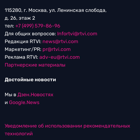
115280, г. Москва, ул. Ленинская слобода,
д. 26, этаж 2
тел:
+7 (499) 579-86-96
Для общих вопросов:
Infortvi@rtvi.com
Редакция RTVI:
news@rtvi.com
Маркетинг/PR:
pr@rtvi.com
Реклама RTVI:
adv-eu@rtvi.com
Партнерские материалы
Достойные новости
Мы в
Дзен.Новостях
и
Google.News
Уведомление об использовании рекомендательных
технологий