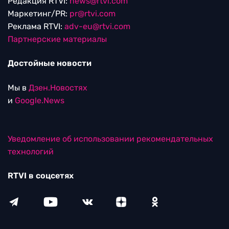
Редакция RTVI:
news@rtvi.com
Маркетинг/PR:
pr@rtvi.com
Реклама RTVI:
adv-eu@rtvi.com
Партнерские материалы
Достойные новости
Мы в
Дзен.Новостях
и
Google.News
Уведомление об использовании рекомендательных
технологий
RTVI в соцсетях