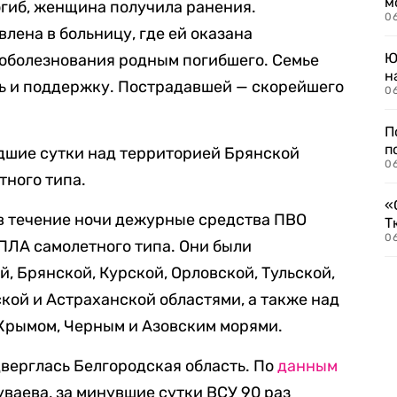
м
гиб, женщина получила ранения.
06
лена в больницу, где ей оказана
Ю
соболезнования родным погибшего. Семье
н
 и поддержку. Пострадавшей — скорейшего
06
П
п
дшие сутки над территорией Брянской
0
тного типа.
«
в течение ночи дежурные средства ПВО
Т
06
ПЛА самолетного типа. Они были
, Брянской, Курской, Орловской, Тульской,
кой и Астраханской областями, а также над
Крымом, Черным и Азовским морями.
верглась Белгородская область. По
данным
ваева, за минувшие сутки ВСУ 90 раз