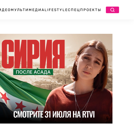
ИДЕО
МУЛЬТИМЕДИА
LIFESTYLE
СПЕЦПРОЕКТЫ