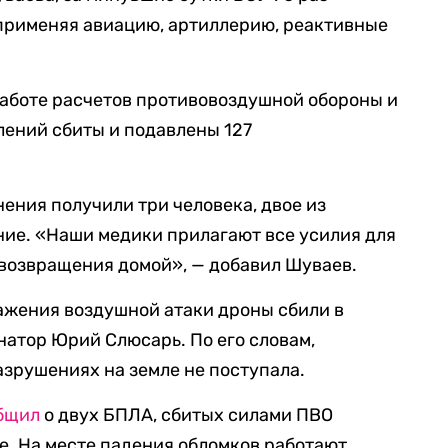
 применяя авиацию, артиллерию, реактивные
аботе расчетов противовоздушной обороны и
лений сбиты и подавлены 127
нения получили три человека, двое из
ие. «Наши медики прилагают все усилия для
возвращения домой», — добавил Шуваев.
ражения воздушной атаки дроны сбили в
натор Юрий Слюсарь. По его словам,
зрушениях на земле не поступала.
бщил
о двух БПЛА, сбитых силами ПВО
е. На месте падения обломков работают