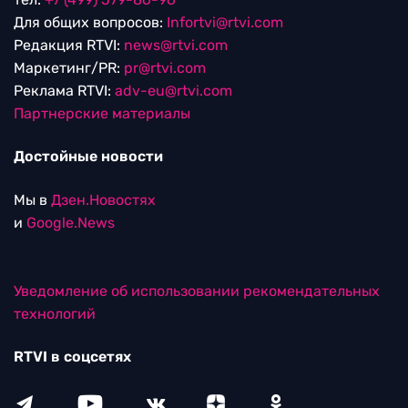
Для общих вопросов:
Infortvi@rtvi.com
Редакция RTVI:
news@rtvi.com
Маркетинг/PR:
pr@rtvi.com
Реклама RTVI:
adv-eu@rtvi.com
Партнерские материалы
Достойные новости
Мы в
Дзен.Новостях
и
Google.News
Уведомление об использовании рекомендательных
технологий
RTVI в соцсетях