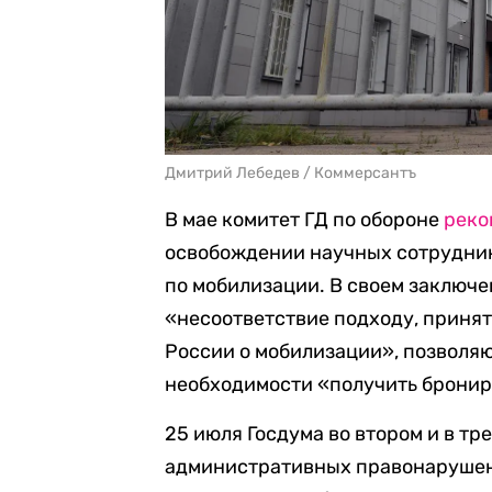
Дмитрий Лебедев / Коммерсантъ
В мае комитет ГД по обороне
реко
освобождении научных сотрудник
по мобилизации. В своем заключ
«несоответствие подходу, принят
России о мобилизации», позволя
необходимости «получить брониро
25 июля Госдума во втором и в тр
административных правонарушени