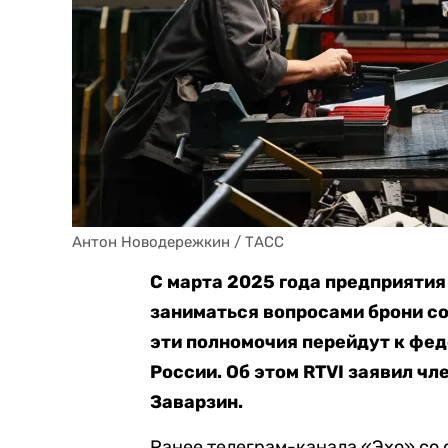
Антон Новодережкин / ТАСС
С марта 2025 года предприятия
заниматься вопросами брони со
эти полномочия перейдут к фе
России. Об этом RTVI заявил ч
Заварзин.
Ранее телеграм-канала «Эхо» со