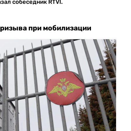
азал собеседник RTVI.
призыва при мобилизации