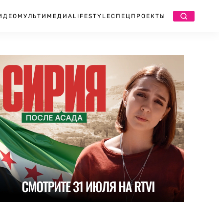
ИДЕО
МУЛЬТИМЕДИА
LIFESTYLE
СПЕЦПРОЕКТЫ