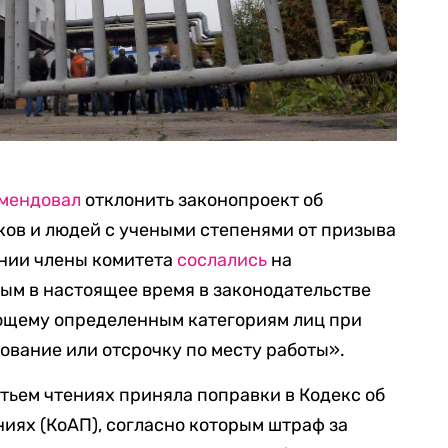
мендовал
отклонить законопроект об
ов и людей с учеными степенями от призыва
ении члены комитета
сослались
на
ым в настоящее время в законодательстве
ющему определенным категориям лиц при
вание или отсрочку по месту работы».
етьем чтениях приняла поправки в Кодекс об
ях (КоАП), согласно которым штраф за