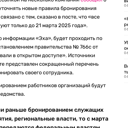
в
06
 уточнять новые правила бронирования
вязано с тем, сказано в посте, что «все
«
р
ют только до 21 марта 2025 года».
06
о информации «Эха», будет проходить по
У
тановлением правительства № 766с от
о
06
овали в открытом доступе». Источники
нте представлен сокращенный перечень
В
т
онировать своего сотрудника.
06
нированием работников организаций будут
ведомства.
ли раньше бронированием служащих
тия, региональные власти, то с марта
 передаются федеральным властям,